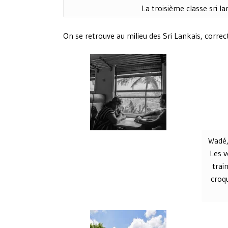
La troisième classe sri la
On se retrouve au milieu des Sri Lankais, corr
Wadé, 
Les 
trai
croq