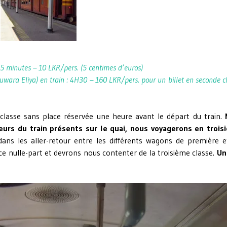
5 minutes – 10 LKR/pers. (5 centimes d’euros)
uwara Eliya
) en train : 4H30 – 160 LKR/pers. pour un billet en seconde c
classe sans place réservée une heure avant le départ du train.
leurs du train présents sur le quai, nous voyagerons en trois
ans les aller-retour entre les différents wagons de première e
e nulle-part et devrons nous contenter de la troisième classe.
Un