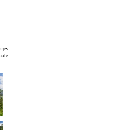
ages
haute