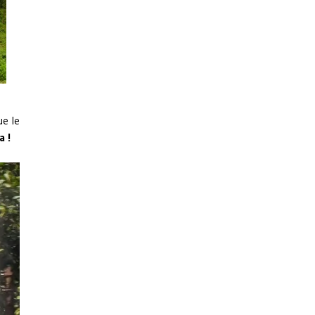
ue le
a !