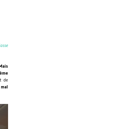
lasse
Mais
ième
t de
 mal