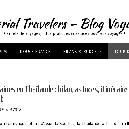
rial Travelers – Blog Voy
Carnets de voyages, infos pratiques & astuces pour vos voyages !
RIPS
DOUCE FRANCE
BILANS & BUDGETS
TOUR 
ines en Thaïlande : bilan, astuces, itinéraire
t
19 avril 2018
on touristique phare d’Asie du Sud-Est, la Thaïlande attire des mil