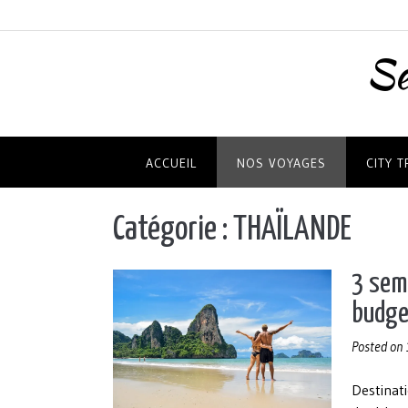
Skip
to
content
Se
ACCUEIL
NOS VOYAGES
CITY T
Catégorie :
THAÏLANDE
3 sema
budge
Posted on
Destinati