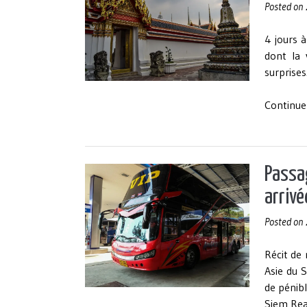
Posted on
4 jours à
dont la 
surprise
Continue
Passa
arriv
Posted on
Récit de 
Asie du S
de pénibl
Siem Reap