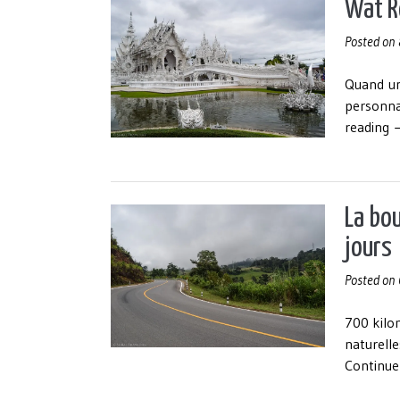
Wat Ro
Posted on
Quand un
personna
«
reading
R
K
l
t
La bou
b
jours
d
C
Posted on
R
700 kilo
naturelle
Continue