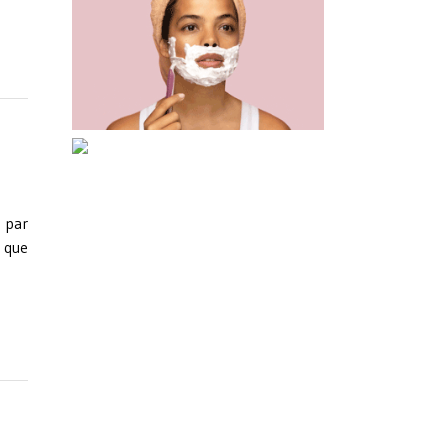
a par
r que