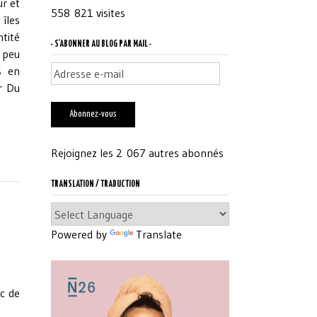
ur et
558 821 visites
îles
ntité
- S'ABONNER AU BLOG PAR MAIL -
à peu
Adresse
s en
e-
r Du
mail
Abonnez-vous
Rejoignez les 2 067 autres abonnés
TRANSLATION / TRADUCTION
Powered by
Translate
c de