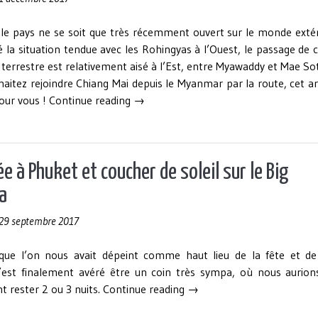
 le pays ne se soit que très récemment ouvert sur le monde extér
 la situation tendue avec les Rohingyas à l’Ouest, le passage de 
 terrestre est relativement aisé à l’Est, entre Myawaddy et Mae Sot
aitez rejoindre Chiang Mai depuis le Myanmar par la route, cet ar
« Passage
pour vous !
Continue reading
→
de
la
frontière
Myanmar
e à Phuket et coucher de soleil sur le Big
(Birmanie)
a
–
Thaïlande
29 septembre 2017
et
arrivée
que l’on nous avait dépeint comme haut lieu de la fête et de
à
s’est finalement avéré être un coin très sympa, où nous aurion
Chiang
« Journée
t rester 2 ou 3 nuits.
Continue reading
→
Mai »
à