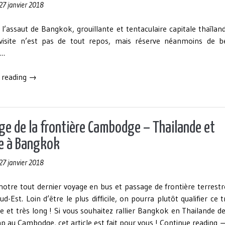
27 janvier 2018
 l’assaut de Bangkok, grouillante et tentaculaire capitale thaïlan
visite n’est pas de tout repos, mais réserve néanmoins de be
s…
« Bangkok,
 reading
→
la
capitale
thailandaise
en
ge de la frontière Cambodge – Thailande et
4
ée à Bangkok
jours «
27 janvier 2018
notre tout dernier voyage en bus et passage de frontière terrest
ud-Est. Loin d’être le plus difficile, on pourra plutôt qualifier ce t
e et très long ! Si vous souhaitez rallier Bangkok en Thailande d
«
 au Cambodge, cet article est fait pour vous !
Continue reading