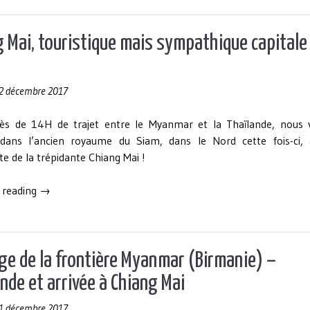
Chiang
Mai
–
 Mai, touristique mais sympathique capitale
Mae
Hong
Son
2 décembre 2017
en
scooter
ès de 14H de trajet entre le Myanmar et la Thaïlande, nous v
en
dans l’ancien royaume du Siam, dans le Nord cette fois-ci, 
4
e de la trépidante Chiang Mai !
jours «
« Chiang
 reading
→
Mai,
touristique
mais
sympathique
ge de la frontière Myanmar (Birmanie) –
capitale
nde et arrivée à Chiang Mai
du
Nord ! »
1 décembre 2017