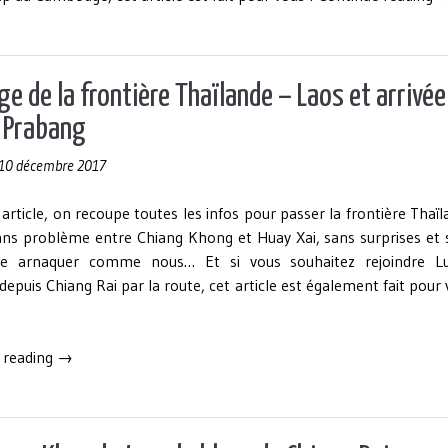
d
la
f
C
e de la frontière Thaïlande – Laos et arrivée
–
 Prabang
T
e
10 décembre 2017
a
à
article, on recoupe toutes les infos pour passer la frontière Thaï
B
ans problème entre Chiang Khong et Huay Xai, sans surprises et 
ire arnaquer comme nous… Et si vous souhaitez rejoindre L
epuis Chiang Rai par la route, cet article est également fait pour
« Passage
 reading
→
de
la
frontière