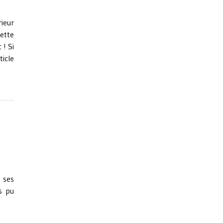
ieur
cette
 ! Si
ticle
 ses
s pu