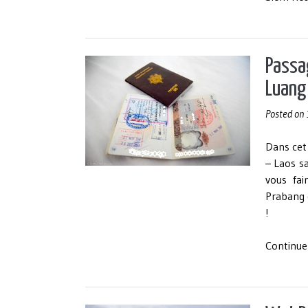
Passag
Luang
Posted on
Dans cet 
– Laos s
vous fa
Prabang d
!
Continue