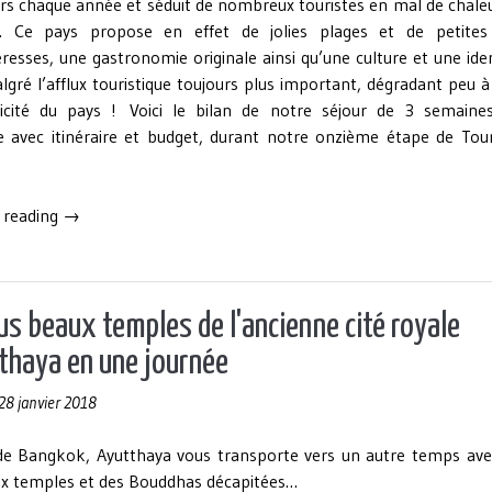
urs chaque année et séduit de nombreux touristes en mal de chale
l. Ce pays propose en effet de jolies plages et de petites 
esses, une gastronomie originale ainsi qu’une culture et une ide
lgré l’afflux touristique toujours plus important, dégradant peu 
ticité du pays ! Voici le bilan de notre séjour de 3 semaine
e avec itinéraire et budget, durant notre onzième étape de Tou
« 3
 reading
→
semaines
en
Thaïlande
:
us beaux temples de l'ancienne cité royale
bilan,
thaya en une journée
astuces,
itinéraire
28 janvier 2018
et
budget »
e Bangkok, Ayutthaya vous transporte vers un autre temps ave
 temples et des Bouddhas décapitées…