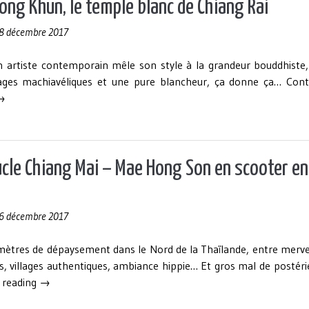
Thaïlande
ng Khun, le temple blanc de Chiang Rai
–
8 décembre 2017
Laos
et
 artiste contemporain mêle son style à la grandeur bouddhiste,
arrivée
ges machiavéliques et une pure blancheur, ça donne ça…
Cont
à
 Wat
→
Luang
ong
Prabang »
hun,
e
emple
cle Chiang Mai – Mae Hong Son en scooter en
lanc
e
hiang
6 décembre 2017
ai »
mètres de dépaysement dans le Nord de la Thaïlande, entre mervei
s, villages authentiques, ambiance hippie… Et gros mal de postéri
« La
 reading
→
boucle