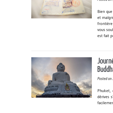
Bien que
et malgré
frontière
vous souh
est fait 
Journé
Buddh
Posted on
Phuket, 
dérives 
facilemen