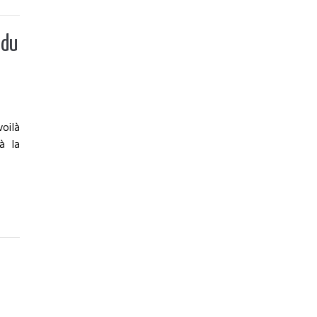
 du
oilà
à la