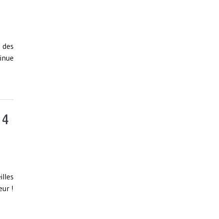
 des
inue
 4
lles
eur !