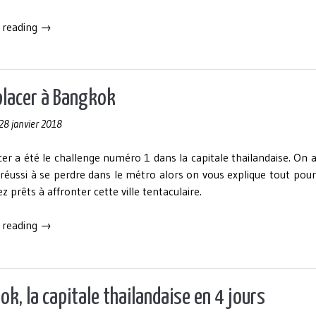
« Les
 reading
→
plus
beaux
temples
de
placer à Bangkok
l'ancienne
28 janvier 2018
cité
royale
er a été le challenge numéro 1 dans la capitale thailandaise. On 
d'Ayutthaya
réussi à se perdre dans le métro alors on vous explique tout pou
en
z prêts à affronter cette ville tentaculaire.
une
journée »
« Se
 reading
→
déplacer
à
Bangkok »
k, la capitale thailandaise en 4 jours