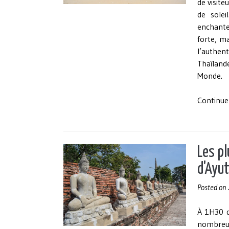
de visite
de solei
enchanter
forte, ma
l’authen
Thaïland
Monde.
Continue
Les pl
d'Ayut
Posted on
À 1H30 d
nombreux