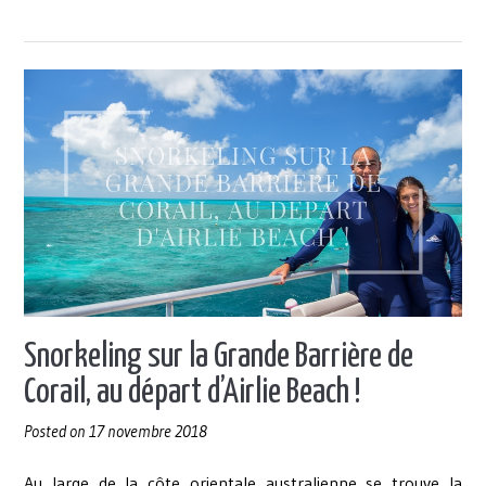
de
la
Grande
Barrière
de
Corail
&
des
Whitsundays
! »
Snorkeling sur la Grande Barrière de
Corail, au départ d’Airlie Beach !
Posted on
17 novembre 2018
Au large de la côte orientale australienne se trouve la