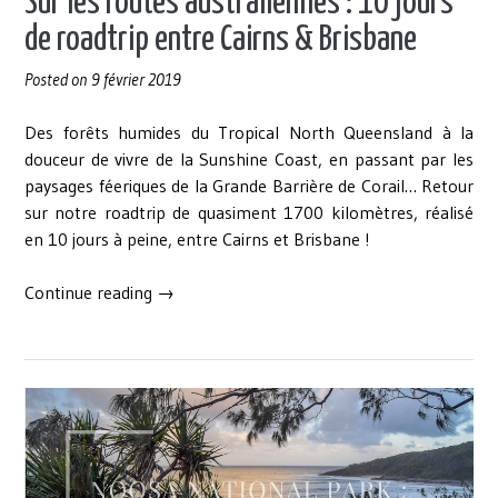
Sur les routes australiennes : 10 jours
! »
de roadtrip entre Cairns & Brisbane
Posted on
9 février 2019
Des forêts humides du Tropical North Queensland à la
douceur de vivre de la Sunshine Coast, en passant par les
paysages féeriques de la Grande Barrière de Corail… Retour
sur notre roadtrip de quasiment 1700 kilomètres, réalisé
en 10 jours à peine, entre Cairns et Brisbane !
« Sur
Continue reading
→
les
routes
australiennes
:
10
jours
de