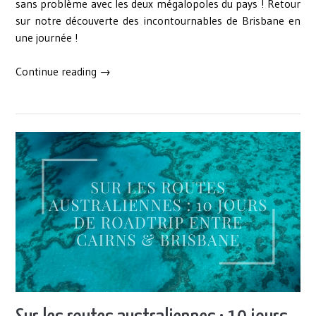
sans problème avec les deux mégalopoles du pays ! Retour
sur notre découverte des incontournables de Brisbane en
une journée !
« 1
Continue reading
→
journée
à
Brisbane,
la
petite
capitale
du
Queensland
qui
a
le
vent
en
poupe