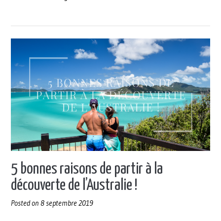
bonnes
raisons
de
partir
à
la
découverte
de
la
Nouvelle-
Zélande
! »
5 bonnes raisons de partir à la
découverte de l’Australie !
Posted on
8 septembre 2019