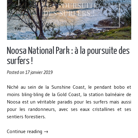
roadtrip
entre
Cairns
&
Brisbane »
Noosa National Park : à la poursuite des
surfers !
Posted on
17 janvier 2019
Niché au sein de la Sunshine Coast, le pendant bobo et
moins bling-bling de la Gold Coast, la station balnéaire de
Noosa est un véritable paradis pour les surfers mais aussi
pour les randonneurs, avec ses eaux cristallines et ses
sentiers forestiers.
« Noosa
Continue reading
→