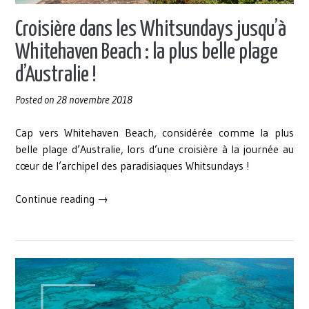
Croisière dans les Whitsundays jusqu’à
Whitehaven Beach : la plus belle plage
d’Australie !
Posted on
28 novembre 2018
Cap vers Whitehaven Beach, considérée comme la plus
belle plage d’Australie, lors d’une croisière à la journée au
cœur de l’archipel des paradisiaques Whitsundays !
« Croisière
Continue reading
→
dans
les
Whitsundays
jusqu’à
Whitehaven
Beach