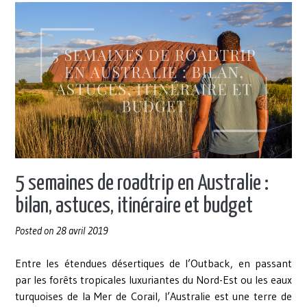
la
location
de
vans
en
Australie
et
Nouvelle-
Zélande »
5 semaines de roadtrip en Australie :
bilan, astuces, itinéraire et budget
Posted on
28 avril 2019
Entre les étendues désertiques de l’Outback, en passant
par les forêts tropicales luxuriantes du Nord-Est ou les eaux
turquoises de la Mer de Corail, l’Australie est une terre de