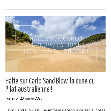
National
Park
:
à
la
poursuite
des
surfers
! »
Halte sur Carlo Sand Blow, la dune du
Pilat australienne !
Posted on
13 janvier 2019
Carlo Sand Blow est une immense étendue de sable, posée