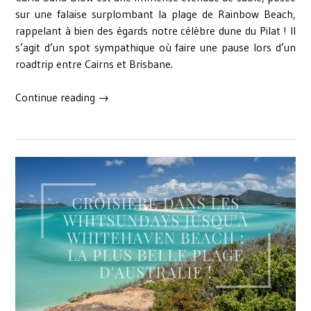
sur une falaise surplombant la plage de Rainbow Beach,
rappelant à bien des égards notre célèbre dune du Pilat ! Il
s’agit d’un spot sympathique où faire une pause lors d’un
roadtrip entre Cairns et Brisbane.
« Halte
Continue reading
→
sur
Carlo
Sand
Blow,
la
dune
du
Pilat
australienne
! »