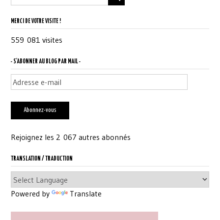
Beach
! »
MERCI DE VOTRE VISITE !
559 081 visites
- S'ABONNER AU BLOG PAR MAIL -
Adresse
e-
mail
Abonnez-vous
Rejoignez les 2 067 autres abonnés
TRANSLATION / TRADUCTION
Powered by
Translate