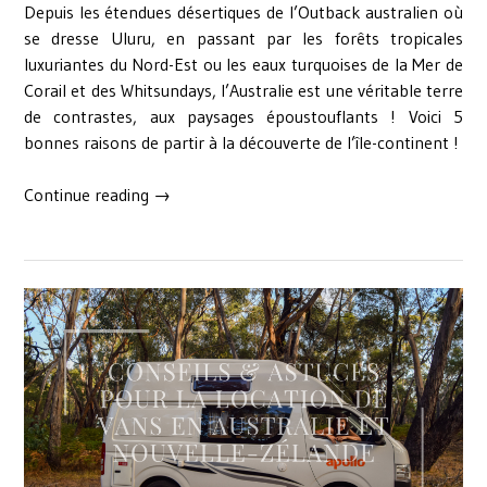
Depuis les étendues désertiques de l’Outback australien où
se dresse Uluru, en passant par les forêts tropicales
luxuriantes du Nord-Est ou les eaux turquoises de la Mer de
Corail et des Whitsundays, l’Australie est une véritable terre
de contrastes, aux paysages époustouflants ! Voici 5
bonnes raisons de partir à la découverte de l’île-continent !
« 5
Continue reading
→
bonnes
raisons
de
partir
à
la
découverte
de
l’Australie
! »