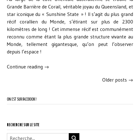
Grande Barrière de Corail, véritable joyau du Queensland, et
star iconique du « Sunshine State » ! Il s’agit du plus grand
récif corallien du Monde, s’étirant sur plus de 2300
kilomètres de long ! Cet immense récif est communément
reconnu comme étant la plus grande structure vivante au
Monde, tellement gigantesque, qu’on peut l’observer
depuis l’espace !
« Snorkeling
Continue reading
→
sur
Posts
Older posts
→
la
navigation
Grande
Barrière
ON EST SUR FACEBOOK !
de
Corail,
au
départ
RECHERCHE SUR LE SITE
d’Airlie