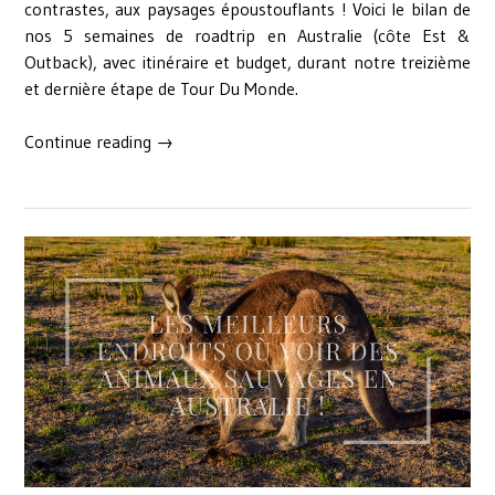
contrastes, aux paysages époustouflants ! Voici le bilan de
nos 5 semaines de roadtrip en Australie (côte Est &
Outback), avec itinéraire et budget, durant notre treizième
et dernière étape de Tour Du Monde.
« 5
Continue reading
→
semaines
de
roadtrip
en
Australie
:
bilan,
astuces,
itinéraire
et
budget »