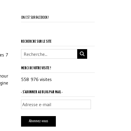
ON EST SUR FACEBOOK !
RECHERCHE SUR LE SITE
des 7
MERCI DE VOTRE VISITE !
mour
558 976 visites
igine
- S'ABONNER AU BLOG PAR MAIL -
Adresse
e-
mail
Abonnez-vous