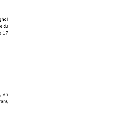
ghol
e du
le 17
, en
an),