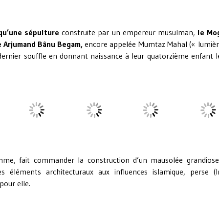
qu’une sépulture
construite par un empereur musulman,
le Mo
se Arjumand Bânu Begam,
encore appelée Mumtaz Mahal (« lumièr
 dernier souffle en donnant naissance à leur quatorzième enfant 
me, fait commander la construction d’un mausolée grandiose
 éléments architecturaux aux influences islamique, perse (Ir
our elle.