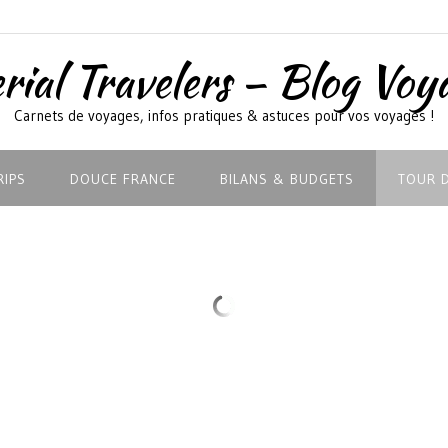
rial Travelers – Blog Voy
Carnets de voyages, infos pratiques & astuces pour vos voyages !
RIPS
DOUCE FRANCE
BILANS & BUDGETS
TOUR 