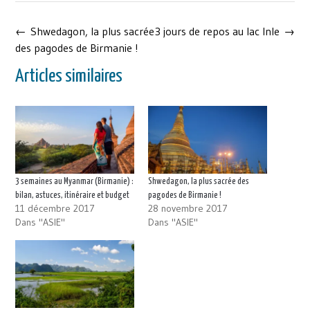
Post
←
Shwedagon, la plus sacrée
3 jours de repos au lac Inle
→
navigation
des pagodes de Birmanie !
Articles similaires
3 semaines au Myanmar (Birmanie) :
Shwedagon, la plus sacrée des
bilan, astuces, itinéraire et budget
pagodes de Birmanie !
11 décembre 2017
28 novembre 2017
Dans "ASIE"
Dans "ASIE"