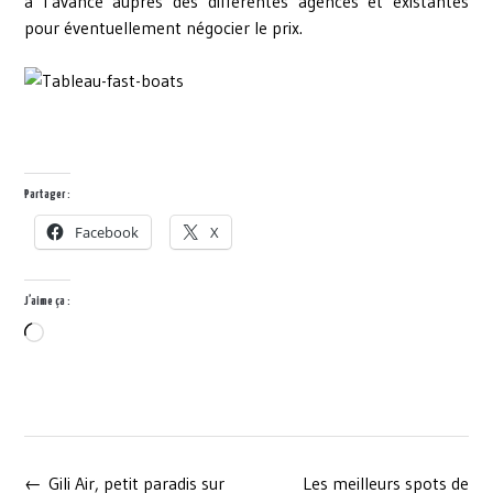
à l’avance auprès des différentes agences et existantes
pour éventuellement négocier le prix.
Partager :
Facebook
X
J’aime ça :
Chargement…
Post
←
Gili Air, petit paradis sur
Les meilleurs spots de