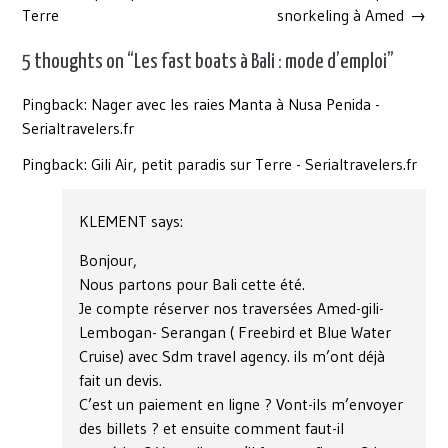
navigation
Terre
snorkeling à Amed
→
5 thoughts on “
Les fast boats à Bali : mode d’emploi
”
Pingback:
Nager avec les raies Manta à Nusa Penida -
Serialtravelers.fr
Pingback:
Gili Air, petit paradis sur Terre - Serialtravelers.fr
KLEMENT
says:
Bonjour,
Nous partons pour Bali cette été.
Je compte réserver nos traversées Amed-gili-
Lembogan- Serangan ( Freebird et Blue Water
Cruise) avec Sdm travel agency. ils m’ont déjà
fait un devis.
C’est un paiement en ligne ? Vont-ils m’envoyer
des billets ? et ensuite comment faut-il