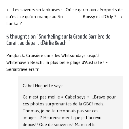
Post
←
Les saveurs sri lankaises :
Où se garer aux aéroports de
navigation
qu’est-ce qu’on mange au Sri
Roissy et d’Orly ?
→
Lanka ?
5 thoughts on “
Snorkeling sur la Grande Barrière de
Corail, au départ d’Airlie Beach !
”
Pingback:
Croisière dans les Whitsundays jusqu'à
Whitehaven Beach : la plus belle plage d'Australie ! •
Serialtravelers.fr
Cabel Huguette
says:
Ce n’est pas moi le « Cabel says » …Bravo pour
ces photos surprenantes de la GBC! mais,
Thomas, je ne te reconnais pas sur ces
images…? Heureusement que je t’ai revu
depuis!! Que de souvenirs! Mamizette