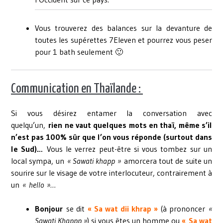
Vous trouverez des balances sur la devanture de
toutes les supérettes 7Eleven et pourrez vous peser
pour 1 bath seulement 🙂
Communication en Thaïlande :
Si vous désirez entamer la conversation avec
quelqu’un,
rien ne vaut quelques mots en thaï, même s’il
n’est pas 100% sûr que l’on vous réponde (surtout dans
le Sud)…
Vous le verrez peut-être si vous tombez sur un
local sympa, un
« Sawati khapp »
amorcera tout de suite un
sourire sur le visage de votre interlocuteur, contrairement à
un
« hello »…
Bonjour
se dit
« Sa wat dii khrap »
(à prononcer
«
Sawati Khappp »
) si vous êtes un homme ou
«
Sa wat