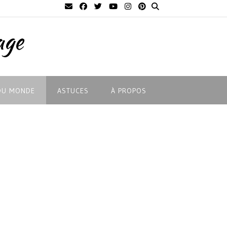
age
DU MONDE
ASTUCES
À PROPOS