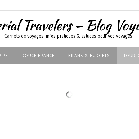
rial Travelers – Blog Voy
Carnets de voyages, infos pratiques & astuces pour vos voyages !
RIPS
DOUCE FRANCE
BILANS & BUDGETS
TOUR 