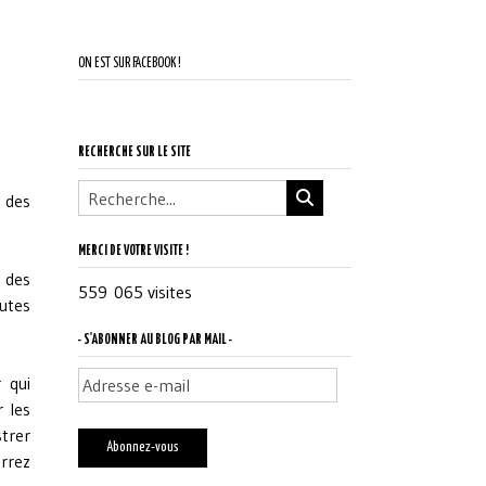
ON EST SUR FACEBOOK !
RECHERCHE SUR LE SITE
 des
MERCI DE VOTRE VISITE !
s des
559 065 visites
utes
- S'ABONNER AU BLOG PAR MAIL -
Adresse
r
qui
e-
r les
mail
strer
Abonnez-vous
rrez