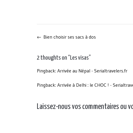
Post
←
Bien choisir ses sacs à dos
navigation
2 thoughts on “
Les visas
”
Pingback:
Arrivée au Népal - Serialtravelers.fr
Pingback:
Arrivée à Delhi : le CHOC ! - Serialtrav
Laissez-nous vos commentaires ou vos