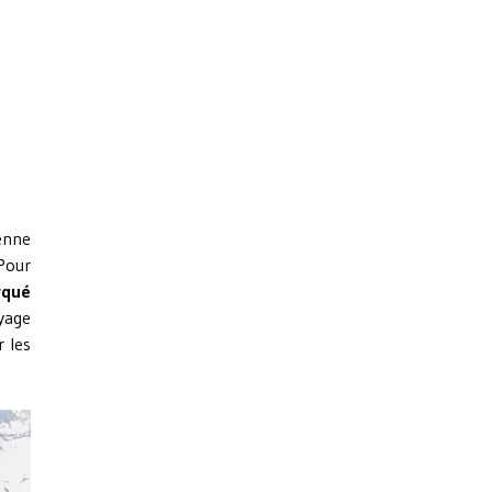
ienne
Pour
rqué
oyage
r les