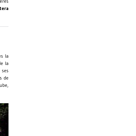
ères
tera
ès la
de la
 ses
rs de
ube,