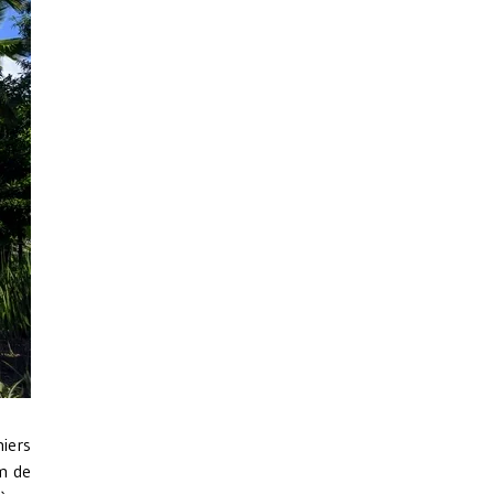
iers
m de