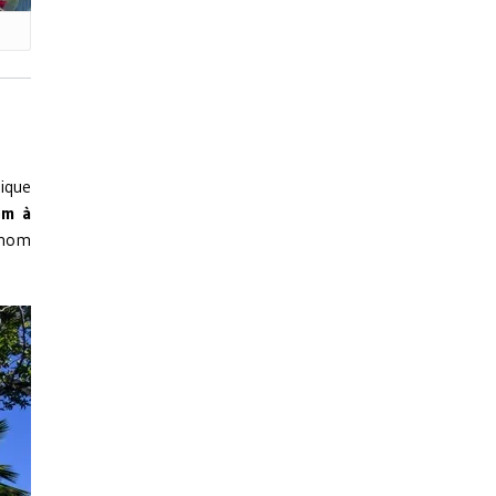
ique
om à
n nom