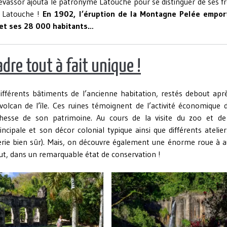
vassor ajouta le patronyme Latouche pour se distinguer de ses fr
e Latouche !
En 1902, l’éruption de la Montagne Pelée empor
re et ses 28 000 habitants…
adre tout à fait unique !
ifférents bâtiments de l’ancienne habitation, restés debout apr
volcan de l’île. Ces ruines témoignent de l’activité économique 
ichesse de son patrimoine. Au cours de la visite du zoo et de
cipale et son décor colonial typique ainsi que différents atelie
erie bien sûr). Mais, on découvre également une énorme roue à a
ut, dans un remarquable état de conservation !