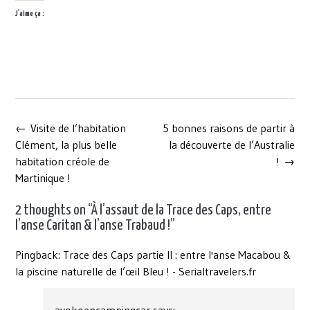
J’aime ça :
Post
←
Visite de l’habitation
5 bonnes raisons de partir à
navigation
Clément, la plus belle
la découverte de l’Australie
habitation créole de
!
→
Martinique !
2 thoughts on “
À l’assaut de la Trace des Caps, entre
l’anse Caritan & l’anse Trabaud !
”
Pingback:
Trace des Caps partie II : entre l'anse Macabou &
la piscine naturelle de l’œil Bleu ! - Serialtravelers.fr