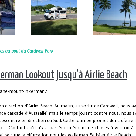
uées au bout du Cardwell Park
kerman Lookout jusqu’à Airlie Beach
 direction d’Airlie Beach. Au matin, au sortir de Cardwell, nous a
nde cascade d’Australie) mais le temps jouant contre nous, nous 
 descendre en direction du Sud. Cette journée promet donc d’être 
ip… D’autant qu’il n’y a pas énormément de choses à voir ou à f
ù se situe la bifurcation pour les Wallaman Falls) et Airlie Beach…