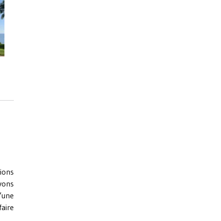
vions
avons
l’une
aire