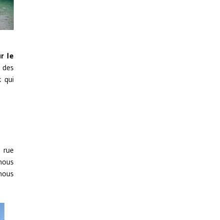
r le
e des
k qui
 rue
 nous
 nous