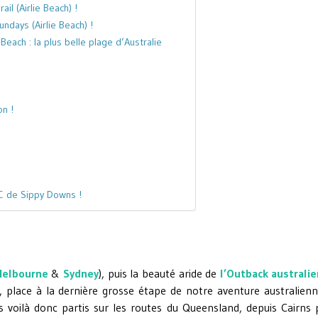
il (Airlie Beach) !
ndays (Airlie Beach) !
each : la plus belle plage d’Australie
n !
C de Sippy Downs !
elbourne
&
Sydney
), puis la beauté aride de
l’Outback australi
, place à la dernière grosse étape de notre aventure australienn
voilà donc partis sur les routes du Queensland, depuis Cairns 