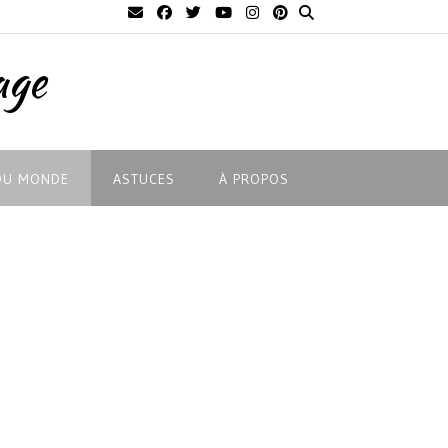
age
DU MONDE
ASTUCES
À PROPOS