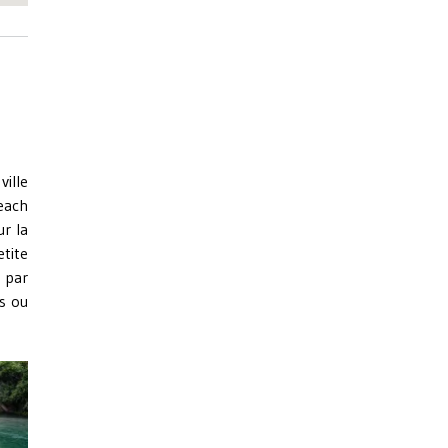
ville
each
ur la
etite
é par
s ou