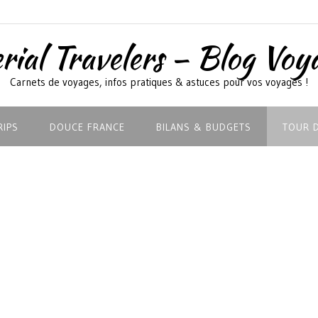
rial Travelers – Blog Voy
Carnets de voyages, infos pratiques & astuces pour vos voyages !
RIPS
DOUCE FRANCE
BILANS & BUDGETS
TOUR 