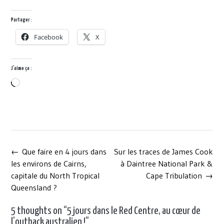
Partager :
Facebook
X
J’aime ça :
Chargement…
Post
←
Que faire en 4 jours dans
Sur les traces de James Cook
navigation
les environs de Cairns,
à Daintree National Park &
capitale du North Tropical
Cape Tribulation
→
Queensland ?
5 thoughts on “
5 jours dans le Red Centre, au cœur de
l’outback australien !
”