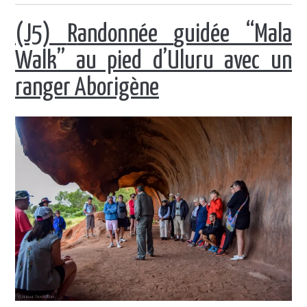
(J5)
R
andonnée
guidée
“Mala
Walk” au pied d’Uluru avec un
ranger Aborigène