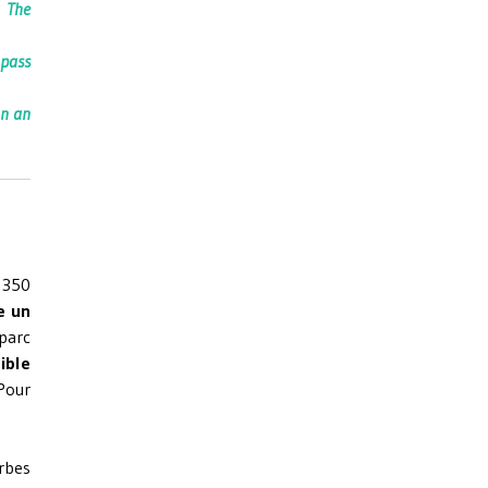
a The
 pass
un an
à 350
e un
 parc
ible
Pour
erbes