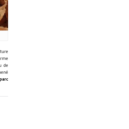
ture
orme
u de
mené
parc