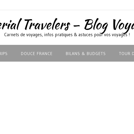
rial Travelers – Blog Voy
Carnets de voyages, infos pratiques & astuces pour vos voyages !
RIPS
DOUCE FRANCE
BILANS & BUDGETS
TOUR 