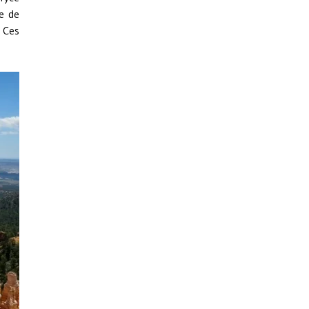
e de
.
Ces