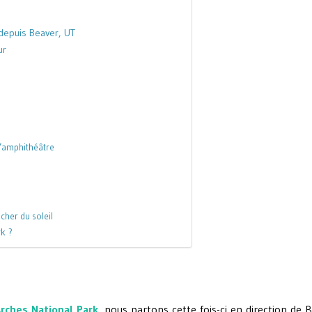
 depuis Beaver, UT
ur
l’amphithéâtre
her du soleil
k ?
rches National Park
,
nous partons cette fois-ci en direction de 