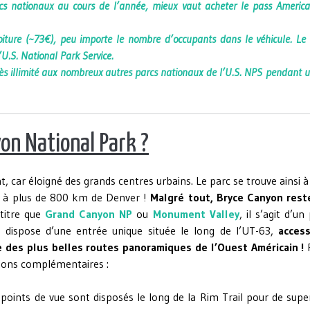
rcs nationaux au cours de l’année, mieux vaut acheter le pass Americ
oiture (~73€), peu importe le nombre d’occupants dans le véhicule. Le
U.S. National Park Service.
s illimité aux nombreux autres parcs nationaux de l’U.S. NPS pendant 
on National Park ?
 car éloigné des grands centres urbains. Le parc se trouve ainsi 
t à plus de 800 km de Denver !
Malgré tout, Bryce Canyon rest
itre que
Grand Canyon NP
ou
Monument Valley
, il s’agit d’un
 dispose d’une entrée unique située le long de l’UT-63,
access
ne des plus belles routes panoramiques de l’Ouest Américain !
tions complémentaires :
 points de vue sont disposés le long de la Rim Trail pour de sup