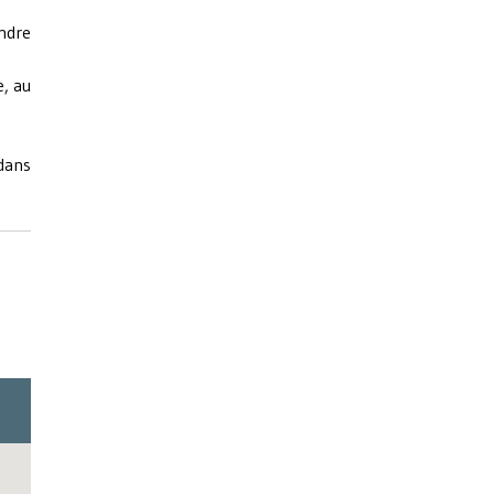
ndre
e, au
 dans